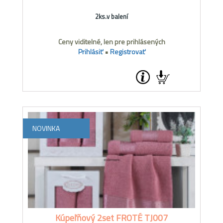
2ks.v balení
Ceny viditelné, len pre prihlásených
Prihlásiť
•
Registrovať
NOVINKA
Kúpeľňový 2set FROTÉ TJ007