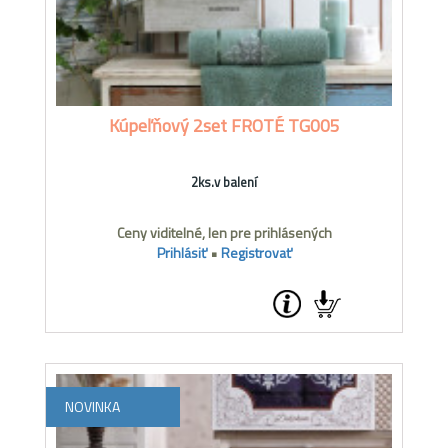
Kúpeľňový 2set FROTÉ TG005
2ks.v balení
Ceny viditelné, len pre prihlásených
Prihlásiť
•
Registrovať
NOVINKA