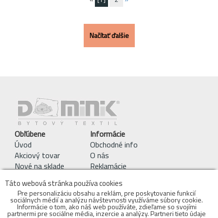
Načítať ďalšie
Obľúbene
Informácie
Úvod
Obchodné info
Akciový tovar
O nás
Nové na sklade
Reklamácie
Pracie symboly
Táto webová stránka používa cookies
Obchodné podmienky
Pre personalizáciu obsahu a reklám, pre poskytovanie funkcií
sociálnych médií a analýzu návštevnosti využíváme súbory cookie.
Kontakty
Informácie o tom, ako náš web používáte, zdieľame so svojími
objednavky@bytovytextil.sk
partnermi pre sociálne média, inzercie a analýzy. Partneri tieto údaje