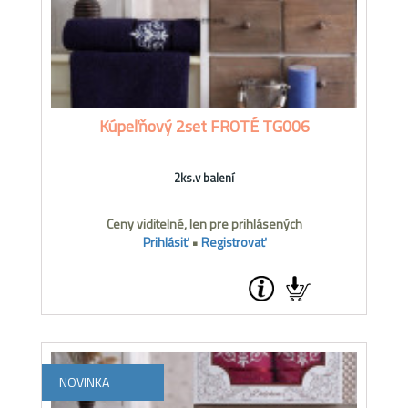
Kúpeľňový 2set FROTÉ TG006
2ks.v balení
Ceny viditelné, len pre prihlásených
Prihlásiť
•
Registrovať
NOVINKA