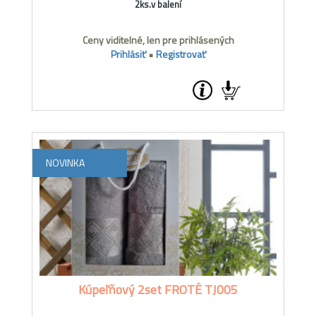
2ks.v balení
Ceny viditelné, len pre prihlásených
Prihlásiť
•
Registrovať
NOVINKA
Kúpeľňový 2set FROTÉ TJ005