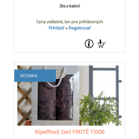
2ks.v balení
Ceny viditelné, len pre prihlásených
Prihlásiť
•
Registrovať
NOVINKA
Kúpeľňový 2set FROTÉ TJ006