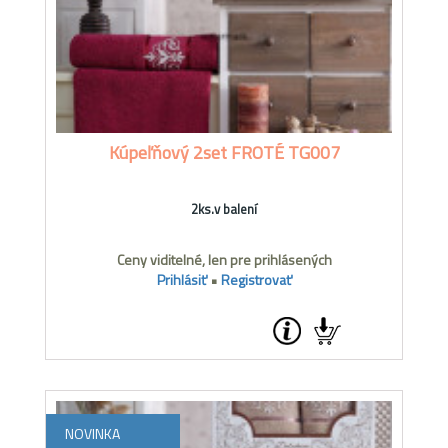
Kúpeľňový 2set FROTÉ TG007
2ks.v balení
Ceny viditelné, len pre prihlásených
Prihlásiť
•
Registrovať
NOVINKA