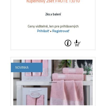
Kúpeľňový 2set FROTÉ TJ010
2ks.v balení
Ceny viditelné, len pre prihlásených
Prihlásiť
•
Registrovať
NOVINKA