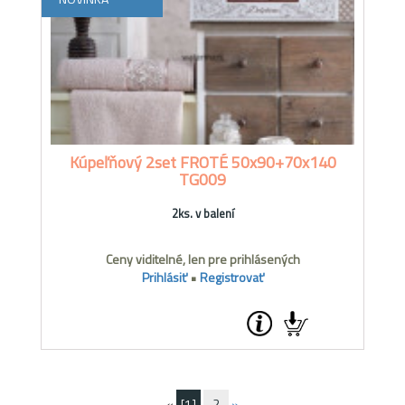
Kúpeľňový 2set FROTÉ 50x90+70x140
TG009
2ks. v balení
Ceny viditelné, len pre prihlásených
Prihlásiť
•
Registrovať
«
[1]
2
»