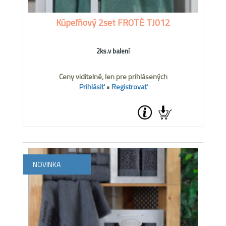
Kúpeľňový 2set FROTÉ TJ012
2ks.v balení
Ceny viditelné, len pre prihlásených
Prihlásiť
•
Registrovať
NOVINKA