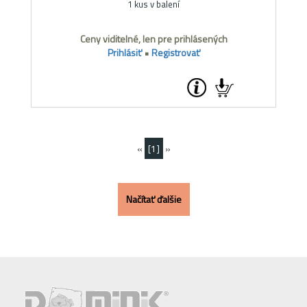
1 kus v balení
Ceny viditelné, len pre prihlásených
Prihlásiť
•
Registrovať
«
[1]
»
Načítať ďalšie