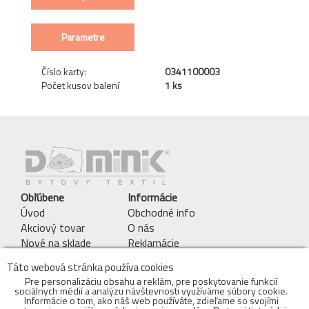
Parametre
Číslo karty:
0341100003
Počet kusov balení
1 ks
Obľúbene
Informácie
Úvod
Obchodné info
Akciový tovar
O nás
Nové na sklade
Reklamácie
Pracie symboly
Táto webová stránka používa cookies
Obchodné podmienky
Pre personalizáciu obsahu a reklám, pre poskytovanie funkcií
sociálnych médií a analýzu návštevnosti využíváme súbory cookie.
Kontakty
Informácie o tom, ako náš web používáte, zdieľame so svojími