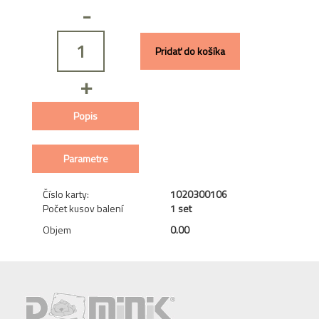
-
Pridať do košíka
+
Popis
Parametre
Číslo karty:
1020300106
Počet kusov balení
1 set
Objem
0.00