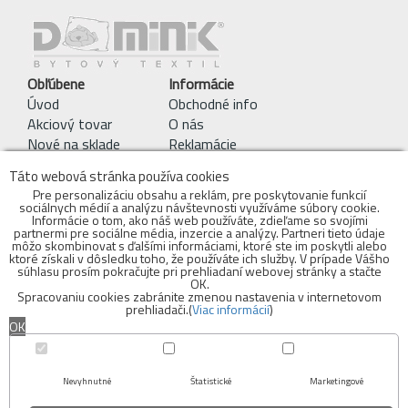
Obľúbene
Informácie
Úvod
Obchodné info
Akciový tovar
O nás
Nové na sklade
Reklamácie
Pracie symboly
Táto webová stránka používa cookies
Obchodné podmienky
Pre personalizáciu obsahu a reklám, pre poskytovanie funkcií
sociálnych médií a analýzu návštevnosti využíváme súbory cookie.
Kontakty
Informácie o tom, ako náš web používáte, zdieľame so svojími
objednavky@bytovytextil.sk
partnermi pre sociálne média, inzercie a analýzy. Partneri tieto údaje
môžo skombinovat s ďalšími informáciami, ktoré ste im poskytli alebo
mobil: 0910 942 979
ktoré získali v dôsledku toho, že používáte ich služby. V prípade Vášho
súhlasu prosím pokračujte pri prehliadaní webovej stránky a stačte
Adresa Skladu:
OK.
Spracovaniu cookies zabránite zmenou nastavenia v internetovom
Bytový textil - DOMINIK s.r.o.
prehliadači.(
Viac informácií
)
Voderady 139
OK
919 42 Voderady
INFOLINKA:
sklad: 0910 942 979
Cookies
Nevyhnutné
Štatistické
Marketingové