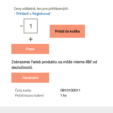
Ceny viditelné, len pre prihlásených
-
Prihlásiť
•
Registrovať
-
Pridať do košíka
+
Popis
Zobrazenie farieb produktu sa môže mierne líšiť od
skutočnosti.
Parametre
Číslo karty:
0810100011
Počet kusov balení
1 ks