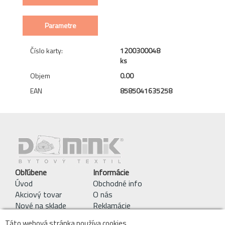
Parametre
Číslo karty:
1200300048
ks
Objem
0.00
EAN
8585041635258
Obľúbene
Informácie
Úvod
Obchodné info
Akciový tovar
O nás
Nové na sklade
Reklamácie
Pracie symboly
Táto webová stránka používa cookies