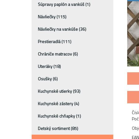
Súpravy paplón a vankúš
(1)
Návliečky
(115)
Návliečky na vankúše
(36)
Prestieradlá
(111)
Chrániče matracov
(6)
Uteráky
(18)
Osušky
(6)
Kuchynské utierky
(93)
Kuchynské zástery
(4)
Čísl
Kuchynské chňapky
(1)
Poč
Ob
Detský sortiment
(85)
EA