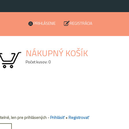
PRIHLÁSENIE
REGISTRÁCIA
NÁKUPNÝ KOŠÍK
Počet kusov: 0
itelné, len pre prihlásených -
Prihlásiť
•
Registrovať