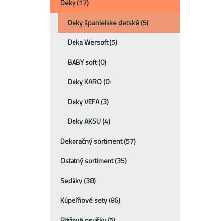
Deky
(17)
Deky španielske detské
(5)
Deka Wersoft
(5)
BABY soft
(0)
Deky KARO
(0)
Deky VEFA
(3)
Deky AKSU
(4)
Dekoračný sortiment
(57)
Ostatný sortiment
(35)
Sedáky
(38)
Kúpeľňové sety
(86)
Plážové osušky
(5)