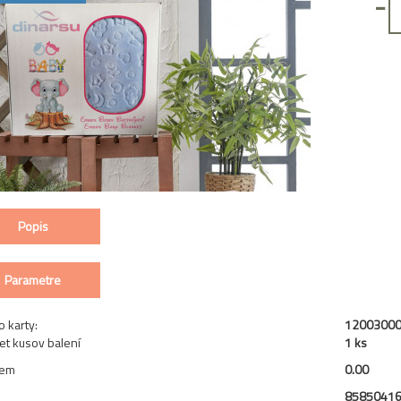
-
Popis
Parametre
o karty:
1200300
et kusov balení
1 ks
jem
0.00
N
8585041