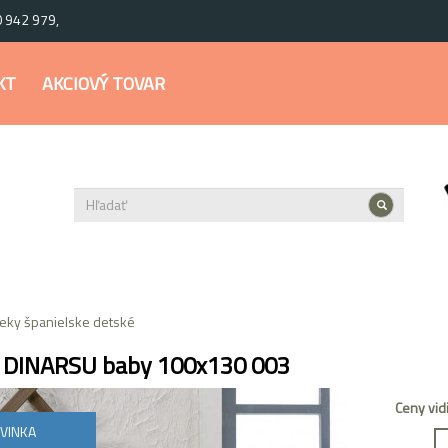
0 942 979,
KT
AKCIOVÝ TOVAR
eky španielske detské
 DINARSU baby 100x130 003
Ceny vid
VINKA