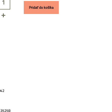
Pridať do košíka
+
042
635258