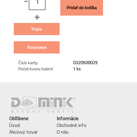
-
Pridať do košíka
+
Popis
Parametre
Číslo karty:
0320500029
Počet kusov balení
1 ks
Obľúbene
Informácie
Úvod
Obchodné info
Akciový tovar
O nás