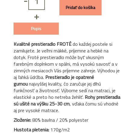
-
Pridať do košíka
+
Popis
Kvalitné prestieradlo FROTÉ
do každej postele si
zamilujete. Je veľmi mäkké, príjemne a hebké na
dotyk. Froté prestieradlo môže byť vkusným
farebným doplnkom v spálni, má vysokú savosť a v
zimných mesiacoch Vás príjemne zahreje. Výhodou je
aj ľahká údržba.
Prestieradlo je opatrené
gumou
najvyššej kvality, čo zaručuje jej dlhú
funkčnosť a životnosť. Výborne sedí na matraci, je
elastické a preto ho netreba žehliť.
Rohy prestieradla
sú ušité na výšku 25-30 cm
, vďaka čomu sú vhodné
aj pre vysoké matrace.
Zloženie:
80% bavlna / 20% polyester
Hustota pletenia:
170g/m2