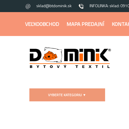
sklad@btdominik.sk
INFOLINKA: sklad: 091
VEĽKOOBCHOD
MAPA PREDAJNÍ
KONTA
VYBERTE KATEGORIU
▼