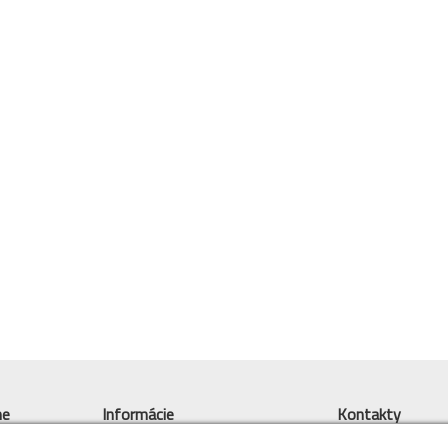
ne
Informácie
Kontakty
Obchodné info
objednavky@byto