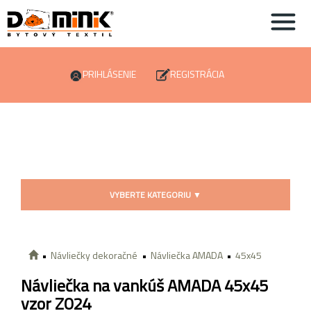
PRIHLÁSENIE
REGISTRÁCIA
VYBERTE KATEGORIU
▼
Návliečky dekoračné
Návliečka AMADA
45x45
Návliečka na vankúš AMADA 45x45
vzor Z024