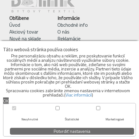
Obľúbene
Informácie
Úvod
Obchodné info
Akciový tovar
O nás
Nové na sklade
Reklamácie
Pracie symboly
Táto webová stránka používa cookies
Obchodné podmienky
Pre personalizáciu obsahu a reklám, pre poskytovanie funkcií
sociálnych médií a analýzu návštevnosti využíváme súbory cookie.
Kontakty
Informácie o tom, ako náš web používáte, zdieľame so svojími
objednavky@bytovytextil.sk
partnermi pre sociálne média, inzercie a analýzy. Partneri tieto údaje
môžo skombinovat s ďalšími informáciami, ktoré ste im poskytli alebo
mobil: 0910 942 979
ktoré získali v dôsledku toho, že používáte ich služby. V prípade Vášho
súhlasu prosím pokračujte pri prehliadaní webovej stránky a stačte
Adresa Skladu:
OK.
Spracovaniu cookies zabránite zmenou nastavenia v internetovom
Bytový textil - DOMINIK s.r.o.
prehliadači.(
Viac informácií
)
Voderady 139
OK
919 42 Voderady
INFOLINKA:
sklad: 0910 942 979
Cookies
Nevyhnutné
Štatistické
Marketingové
Potvrdiť nastavenia