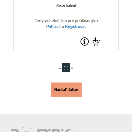
8ks.v balení
Ceny viditelné, len pre prihlásených
Prihlásiť
•
Registrovať
«
[1]
»
Načítať ďalšie