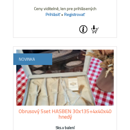
Ceny viditelné, len pre prihlásených
Prihlásiť
•
Registrovať
NOVINKA
Obrusový 5set HASBEN 30x135+4x40x40
hnedý
5ks.v balení