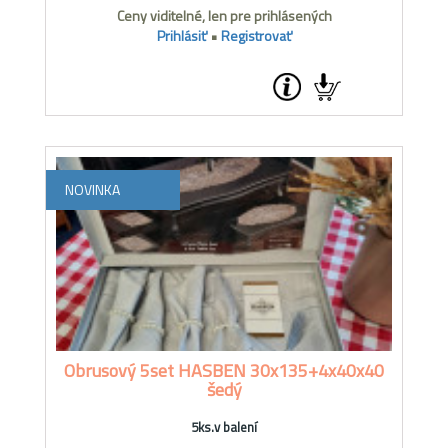
Ceny viditelné, len pre prihlásených
Prihlásiť
•
Registrovať
NOVINKA
Obrusový 5set HASBEN 30x135+4x40x40
šedý
5ks.v balení