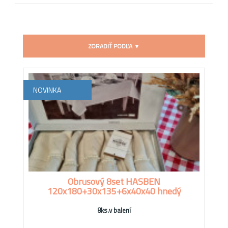
ZORADIŤ PODĽA ▼
NOVINKA
Obrusový 8set HASBEN
120x180+30x135+6x40x40 hnedý
8ks.v balení