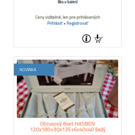
8ks.v balení
Ceny viditelné, len pre prihlásených
Prihlásiť
•
Registrovať
NOVINKA
Obrusový 8set HASBEN
120x180+30x135+6x40x40 šedý