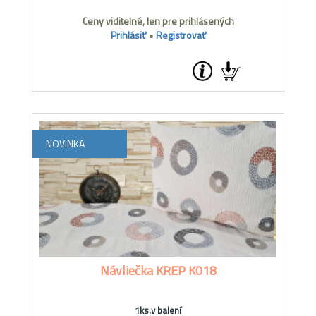
Ceny viditelné, len pre prihlásených
Prihlásiť
•
Registrovať
NOVINKA
Návliečka KREP K018
1ks.v balení