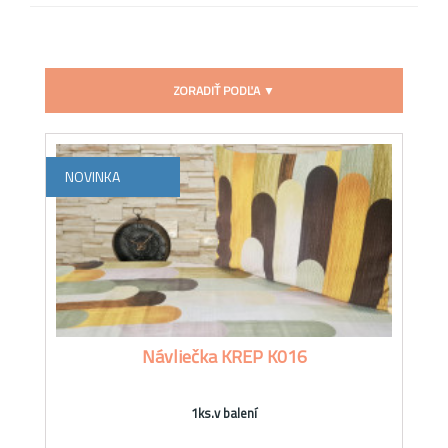
ZORADIŤ PODĽA ▼
NOVINKA
Návliečka KREP K016
1ks.v balení