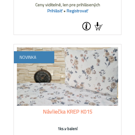
Ceny viditelné, len pre prihlásených
Prihlásiť
•
Registrovať
NOVINKA
Návliečka KREP K015
1ks.v balení