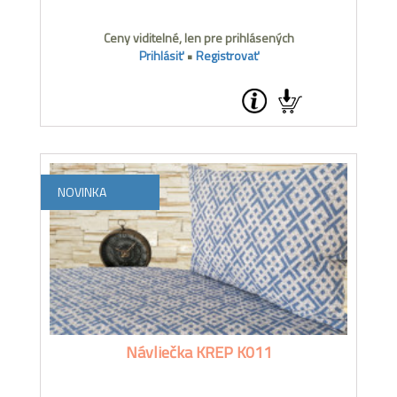
Ceny viditelné, len pre prihlásených
Prihlásiť
•
Registrovať
NOVINKA
Návliečka KREP K011