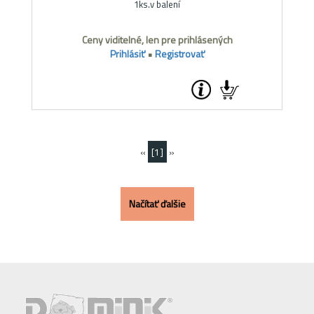
1ks.v balení
Ceny viditelné, len pre prihlásených
Prihlásiť
•
Registrovať
«
[1]
»
Načítať ďalšie