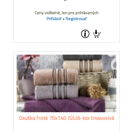
Ceny viditelné, len pre prihlásených
Prihlásiť
•
Registrovať
Osuška froté 70x140 JÚLIA-tex tmavosivá