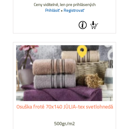
Ceny viditelné, len pre prihlásených
Prihlásiť
•
Registrovať
Osuška froté 70x140 JÚLIA-tex svetlohnedá
500gr./m2