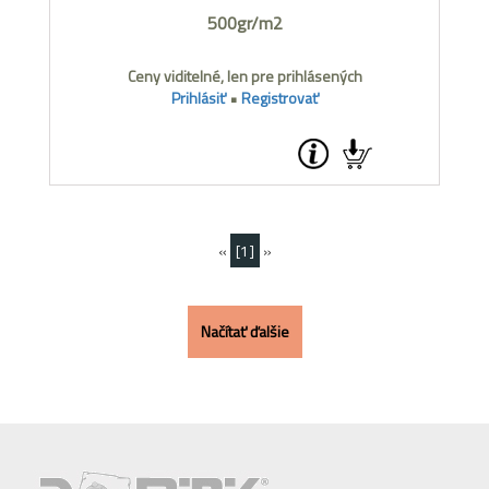
500gr/m2
Ceny viditelné, len pre prihlásených
Prihlásiť
•
Registrovať
«
[1]
»
Načítať ďalšie