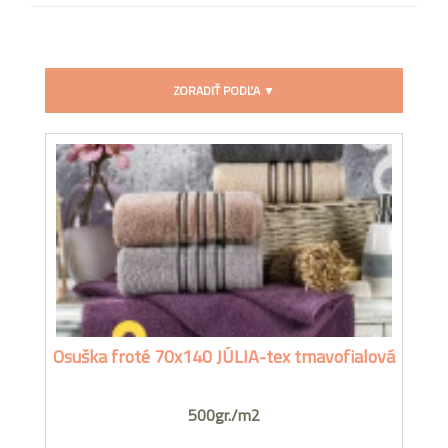
ZORADIŤ PODĽA ▼
Osuška froté 70x140 JÚLIA-tex tmavofialová
500gr./m2