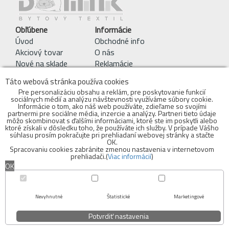
Obľúbene
Informácie
Úvod
Obchodné info
Akciový tovar
O nás
Nové na sklade
Reklamácie
Pracie symboly
Táto webová stránka používa cookies
Obchodné podmienky
Pre personalizáciu obsahu a reklám, pre poskytovanie funkcií
sociálnych médií a analýzu návštevnosti využíváme súbory cookie.
Kontakty
Informácie o tom, ako náš web používáte, zdieľame so svojími
objednavky@bytovytextil.sk
partnermi pre sociálne média, inzercie a analýzy. Partneri tieto údaje
môžo skombinovat s ďalšími informáciami, ktoré ste im poskytli alebo
mobil: 0910 942 979
ktoré získali v dôsledku toho, že používáte ich služby. V prípade Vášho
súhlasu prosím pokračujte pri prehliadaní webovej stránky a stačte
Adresa Skladu:
OK.
Spracovaniu cookies zabránite zmenou nastavenia v internetovom
Bytový textil - DOMINIK s.r.o.
prehliadači.(
Viac informácií
)
Voderady 139
OK
919 42 Voderady
INFOLINKA:
sklad: 0910 942 979
Cookies
Nevyhnutné
Štatistické
Marketingové
Potvrdiť nastavenia