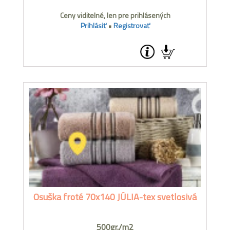
Ceny viditelné, len pre prihlásených
Prihlásiť
•
Registrovať
Osuška froté 70x140 JÚLIA-tex svetlosivá
500gr./m2