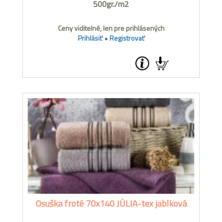
500gr./m2
Ceny viditelné, len pre prihlásených
Prihlásiť
•
Registrovať
Osuška froté 70x140 JÚLIA-tex jablková