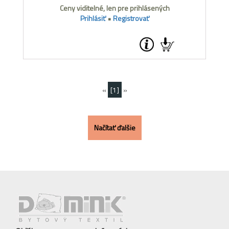
Ceny viditelné, len pre prihlásených
Prihlásiť
•
Registrovať
«
[1]
»
Načítať ďalšie