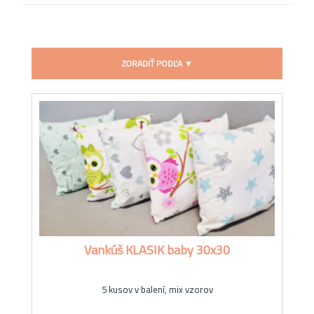
ZORADIŤ PODĽA ▼
Vankúš KLASIK baby 30x30
5 kusov v balení, mix vzorov