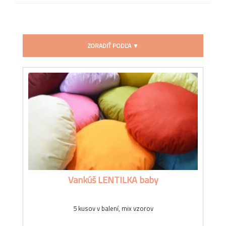
ZORADIŤ PODĽA ▼
Vankúš LENTILKA baby
5 kusov v balení, mix vzorov