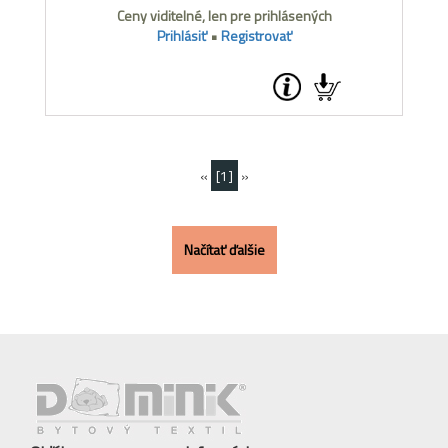
Ceny viditelné, len pre prihlásených
Prihlásiť
•
Registrovať
«
[1]
»
Načítať ďalšie