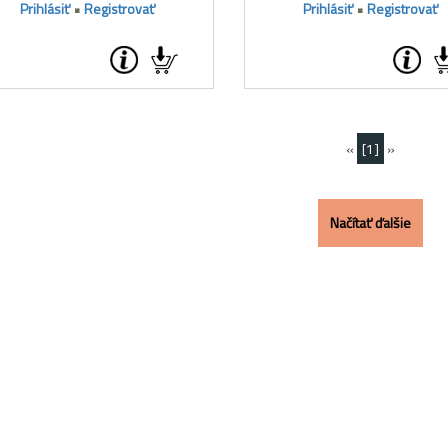
Prihlásiť
•
Registrovať
Prihlásiť
•
Registrovať
«
[1]
»
Načítať ďalšie