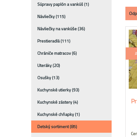
Súpravy paplón a vankúš
(1)
Odp
Návliečky
(115)
Návliečky na vankúše
(36)
Prestieradlá
(111)
Chrániče matracov
(6)
A
Uteráky
(20)
Osušky
(13)
Kuchynské utierky
(93)
Pr
Kuchynské zástery
(4)
Kuchynské chňapky
(1)
Detský sortiment
(85)
Cen