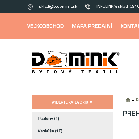
sklad@btdominik.sk
INFOLINKA: sklad: 091
VEĽKOOBCHOD
MAPA PREDAJNÍ
KONTA
P
VYBERTE KATEGORIU
▼
PRE
Paplóny
(4)
Vankúše
(10)