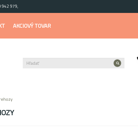
0 942 979,
KT
AKCIOVÝ TOVAR
rehozy
HOZY