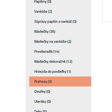
Paplóny
(0)
Vankúše
(2)
Súpravy paplón a vankúš
(0)
Návliečky
(36)
Návliečky na vankúše
(2)
Prestieradlá
(14)
Návliečky dekoračné
(12)
Hniezda do postieľky
(1)
Prehozy
(3)
Osušky
(0)
Uteráky
(0)
Deky
(5)