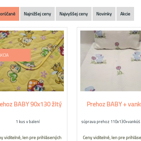
orúčané
Najnižšej ceny
Najvyššej ceny
Novinky
Akcie
KCIA
ehoz BABY 90x130 žltý
Prehoz BABY + vank
1 kus v balení
súprava prehoz 110x130+vankúš
y viditelné, len pre prihlásených
Ceny viditelné, len pre prihlás