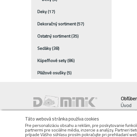
Deky
(17)
Dekoračný sortiment
(57)
Ostatný sortiment
(35)
Sedáky
(38)
Kúpeľňové sety
(86)
Plážové osušky
(5)
Obľúbe
Úvod
Akciový
Nové na
Táto webová stránka používa cookies
Pre personalizáciu obsahu a reklám, pre poskytovanie funkci
partnermi pre sociálne média, inzercie a analýzy. Partneri tie
prípade Vášho súhlasu prosím pokračujte pri prehliadaní web