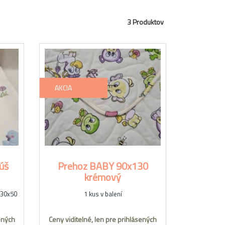
3 Produktov
AKCIA
úš
Prehoz BABY 90x130
krémový
 30x50
1 kus v balení
ených
Ceny viditelné, len pre prihlásených