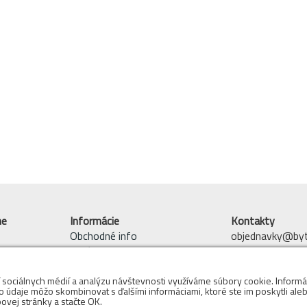
ne
Informácie
Kontakty
Obchodné info
objednavky@byto
 tovar
O nás
mobil: 0910 942
 sklade
Reklamácie
Adresa Skladu:
Pracie symboly
í sociálnych médií a analýzu návštevnosti využíváme súbory cookie. Informá
Bytový textil - 
to údaje môžo skombinovat s ďalšími informáciami, ktoré ste im poskytli alebo
Obchodné podmienky
ovej stránky a stačte OK.
Voderady 139