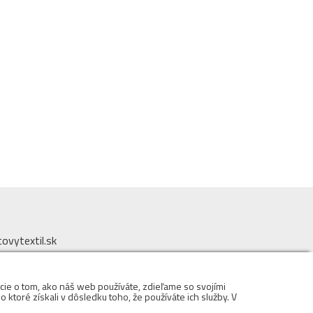
vytextil.sk
 979
cie o tom, ako náš web používáte, zdieľame so svojími
DOMINIK s.r.o.
 ktoré získali v dôsledku toho, že používáte ich služby. V