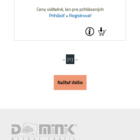
Ceny viditelné, len pre prihlásených
Prihlásiť
•
Registrovať
«
[1]
»
Načítať ďalšie