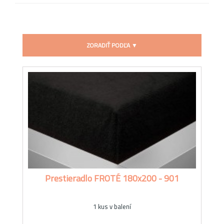
ZORADIŤ PODĽA ▼
Prestieradlo FROTÉ 180x200 - 901
1 kus v balení