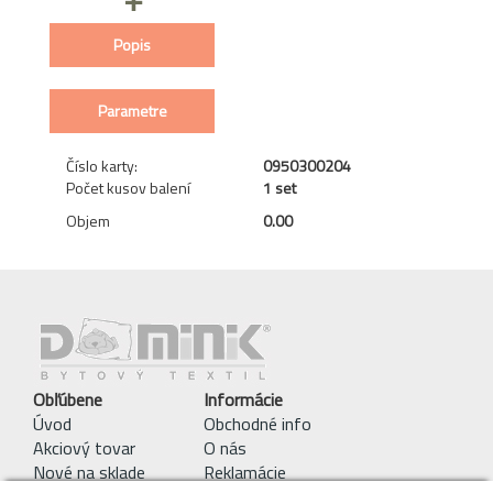
Popis
Parametre
Číslo karty:
0950300204
Počet kusov balení
1 set
Objem
0.00
Obľúbene
Informácie
Úvod
Obchodné info
Akciový tovar
O nás
Nové na sklade
Reklamácie