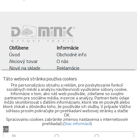
Obľúbene
Informácie
Úvod
Obchodné info
Akciový tovar
O nás
Nové na sklade
Reklamácie
Pracie symboly
Táto webová stránka používa cookies
Obchodné podmienky
Pre personalizáciu obsahu a reklám, pre poskytovanie funkcií
sociálnych médií a analýzu návštevnosti využíváme súbory cookie.
Kontakty
Informácie o tom, ako náš web používáte, zdieľame so svojími
objednavky@bytovytextil.sk
partnermi pre sociálne média, inzercie a analýzy. Partneri tieto údaje
môžo skombinovat s ďalšími informáciami, ktoré ste im poskytli alebo
mobil: 0910 942 979
ktoré získali v dôsledku toho, že používáte ich služby. V prípade Vášho
súhlasu prosím pokračujte pri prehliadaní webovej stránky a stačte
Adresa Skladu:
OK.
Spracovaniu cookies zabránite zmenou nastavenia v internetovom
Bytový textil - DOMINIK s.r.o.
prehliadači.(
Viac informácií
)
Voderady 139
OK
919 42 Voderady