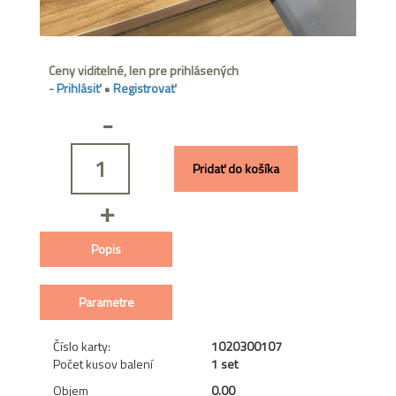
Ceny viditelné, len pre prihlásených
-
Prihlásiť
•
Registrovať
-
Pridať do košíka
+
Popis
Parametre
Číslo karty:
1020300107
Počet kusov balení
1 set
Objem
0.00