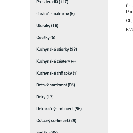
Prestieradlá
(110)
Čísl
Poč
Chrániče matracov
(6)
Ob
Uteráky
(18)
EA
Osušky
(6)
Kuchynské utierky
(93)
Kuchynské zástery
(4)
Kuchynské chňapky
(1)
Detský sortiment
(85)
Deky
(17)
Dekoračný sortiment
(56)
Ostatný sortiment
(35)
Sedáky
(38)