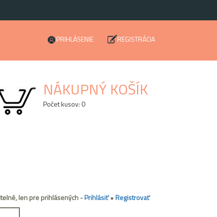
PRIHLÁSENIE
REGISTRÁCIA
NÁKUPNÝ KOŠÍK
Počet kusov: 0
itelné, len pre prihlásených -
Prihlásiť
•
Registrovať