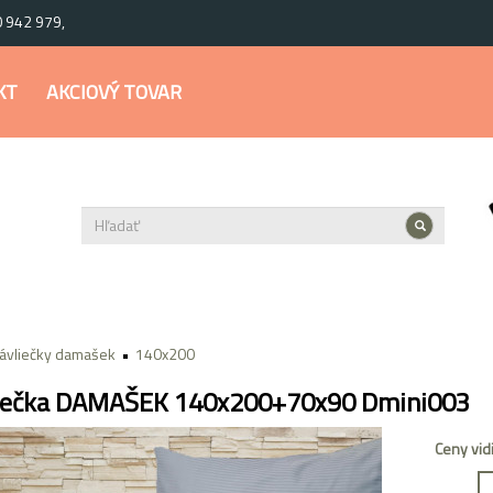
0 942 979,
KT
AKCIOVÝ TOVAR
ávliečky damašek
140x200
iečka DAMAŠEK 140x200+70x90 Dmini003
Ceny vid