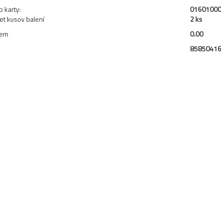
o karty:
0160100
et kusov balení
2 ks
jem
0.00
N
8585041