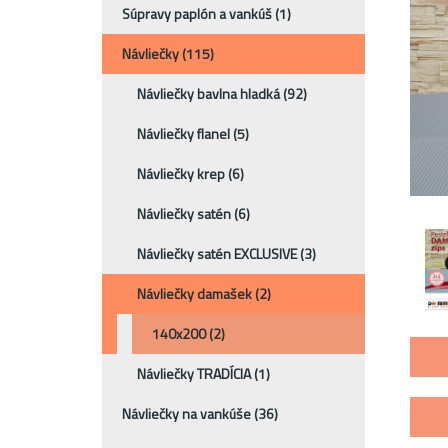
Súpravy paplón a vankúš
(1)
Návliečky
(115)
Návliečky bavlna hladká
(92)
Návliečky flanel
(5)
Návliečky krep
(6)
Návliečky satén
(6)
Návliečky satén EXCLUSIVE
(3)
Návliečky damašek
(2)
140x200
(2)
Návliečky TRADÍCIA
(1)
Návliečky na vankúše
(36)