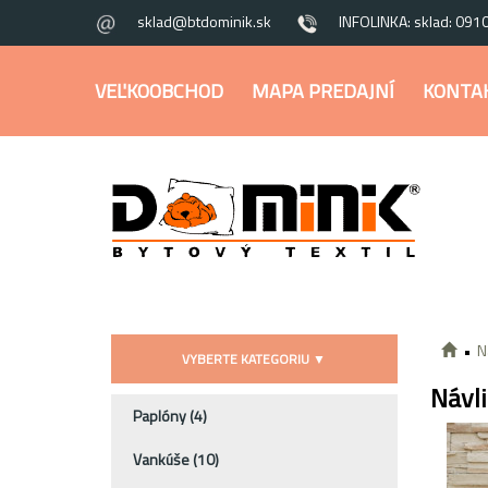
sklad@btdominik.sk
INFOLINKA: sklad: 091
VEĽKOOBCHOD
MAPA PREDAJNÍ
KONTA
N
VYBERTE KATEGORIU
▼
Návl
Paplóny
(4)
Vankúše
(10)