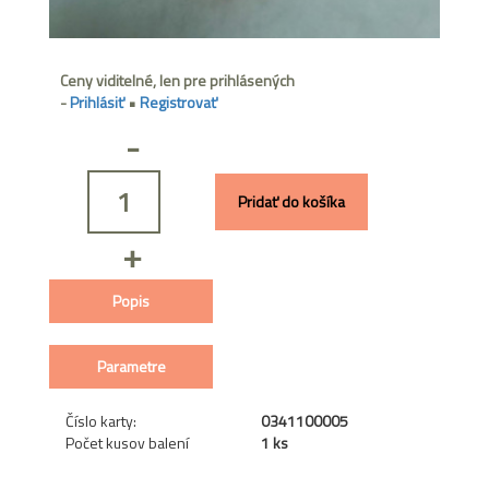
Ceny viditelné, len pre prihlásených
-
Prihlásiť
•
Registrovať
-
Pridať do košíka
+
Popis
Parametre
Číslo karty:
0341100005
Počet kusov balení
1 ks