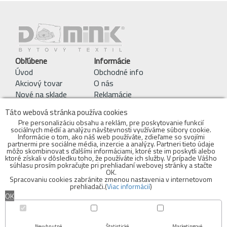
Obľúbene
Informácie
Úvod
Obchodné info
Akciový tovar
O nás
Nové na sklade
Reklamácie
Pracie symboly
Táto webová stránka používa cookies
Obchodné podmienky
Pre personalizáciu obsahu a reklám, pre poskytovanie funkcií
sociálnych médií a analýzu návštevnosti využíváme súbory cookie.
Kontakty
Informácie o tom, ako náš web používáte, zdieľame so svojími
objednavky@bytovytextil.sk
partnermi pre sociálne média, inzercie a analýzy. Partneri tieto údaje
môžo skombinovat s ďalšími informáciami, ktoré ste im poskytli alebo
mobil: 0910 942 979
ktoré získali v dôsledku toho, že používáte ich služby. V prípade Vášho
súhlasu prosím pokračujte pri prehliadaní webovej stránky a stačte
Adresa Skladu:
OK.
Spracovaniu cookies zabránite zmenou nastavenia v internetovom
Bytový textil - DOMINIK s.r.o.
prehliadači.(
Viac informácií
)
Voderady 139
OK
919 42 Voderady
Nevyhnutné
Štatistické
Marketingové