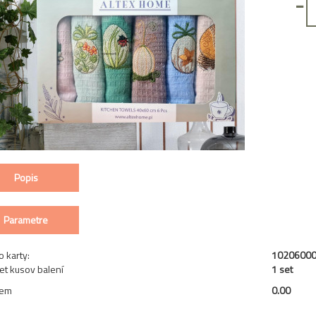
-
Popis
Parametre
o karty:
1020600
et kusov balení
1 set
jem
0.00