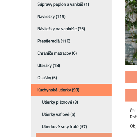
Súpravy paplón a vankúš
(1)
Návliečky
(115)
Návliečky na vankúše
(36)
Prestieradlá
(110)
Chrániče matracov
(6)
Uteráky
(18)
Osušky
(6)
Kuchynské utierky
(93)
Utierky plátnové
(3)
Čísl
Utierky vaflové
(5)
Poč
Ob
Utierkové sety froté
(37)