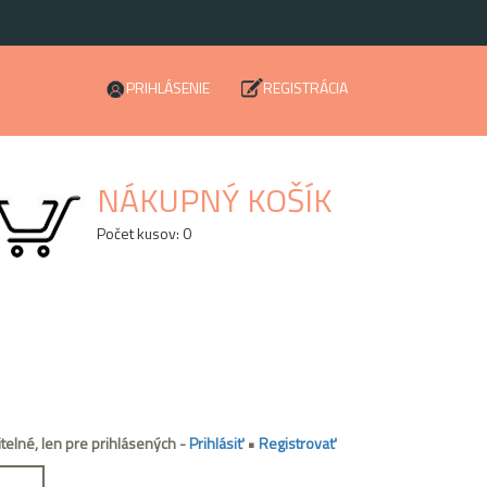
PRIHLÁSENIE
REGISTRÁCIA
NÁKUPNÝ KOŠÍK
Počet kusov: 0
itelné, len pre prihlásených -
Prihlásiť
•
Registrovať