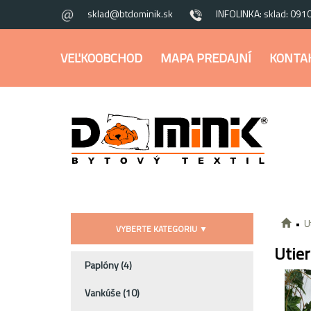
sklad@btdominik.sk
INFOLINKA: sklad: 091
VEĽKOOBCHOD
MAPA PREDAJNÍ
KONTA
U
VYBERTE KATEGORIU
▼
Utie
Paplóny
(4)
Vankúše
(10)