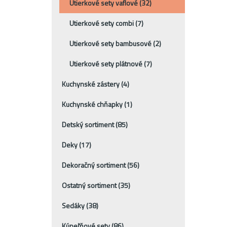
Utierkové sety vaflové
(32)
Utierkové sety combi
(7)
Utierkové sety bambusové
(2)
Utierkové sety plátnové
(7)
Kuchynské zástery
(4)
Kuchynské chňapky
(1)
Detský sortiment
(85)
Deky
(17)
Dekoračný sortiment
(56)
Ostatný sortiment
(35)
Sedáky
(38)
Kúpeľňové sety
(86)