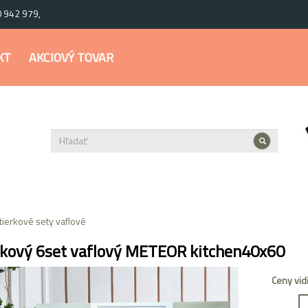
0 942 979,
KT
AKCIOVÝ TOVAR
tierkové sety vaflové
rkový 6set vaflový METEOR kitchen40x60
Ceny vid