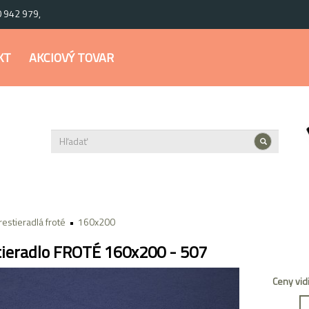
0 942 979,
KT
AKCIOVÝ TOVAR
restieradlá froté
160x200
tieradlo FROTÉ 160x200 - 507
Ceny vid