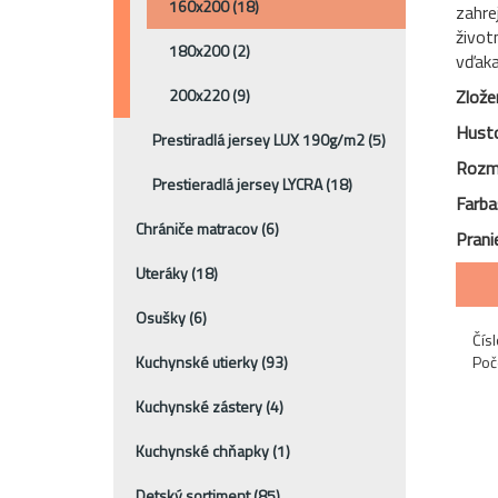
160x200
(18)
zahre
život
180x200
(2)
vďaka
200x220
(9)
Zlože
Husto
Prestiradlá jersey LUX 190g/m2
(5)
Rozm
Prestieradlá jersey LYCRA
(18)
Farba
Chrániče matracov
(6)
Prani
Uteráky
(18)
Osušky
(6)
Čísl
Kuchynské utierky
(93)
Poč
Kuchynské zástery
(4)
Kuchynské chňapky
(1)
Detský sortiment
(85)