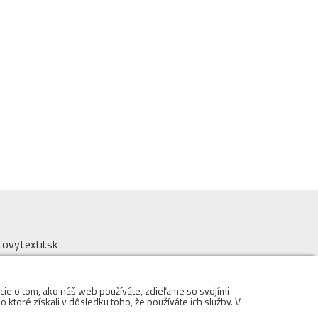
vytextil.sk
 979
cie o tom, ako náš web používáte, zdieľame so svojími
DOMINIK s.r.o.
 ktoré získali v dôsledku toho, že používáte ich služby. V