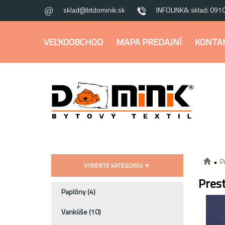
sklad@btdominik.sk
INFOLINKA: sklad: 091
VEĽKOOBCHOD
MAPA PREDAJNÍ
KONTA
P
VYBERTE KATEGORIU
▼
Pres
Paplóny
(4)
Vankúše
(10)