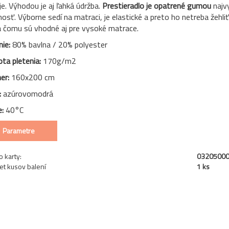
je. Výhodou je aj ľahká údržba.
Prestieradlo je opatrené gumou
najvy
nosť. Výborne sedí na matraci, je elastické a preto ho netreba žehliť
 čomu sú vhodné aj pre vysoké matrace.
nie:
80% bavlna / 20% polyester
ta pletenia:
170g/m2
er:
160x200 cm
:
azúrovomodrá
e:
40°C
Parametre
o karty:
0320500
et kusov balení
1 ks