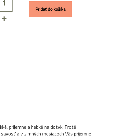
Pridať do košíka
+
äkké, príjemne a hebké na dotyk. Froté
 savosť a v zimných mesiacoch Vás príjemne