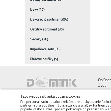
Deky
(17)
Dekoračný sortiment
(56)
Ostatný sortiment
(35)
Sedáky
(38)
Kúpeľňové sety
(86)
Plážové osušky
(5)
Obľúbe
Úvod
Akciový
Nové na
Táto webová stránka používa cookies
Pre personalizáciu obsahu a reklám, pre poskytovanie funkci
partnermi pre sociálne média, inzercie a analýzy. Partneri tie
prípade Vášho súhlasu prosím pokračujte pri prehliadaní web