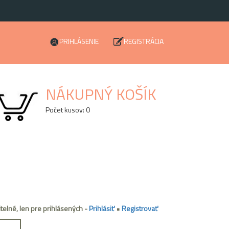
PRIHLÁSENIE
REGISTRÁCIA
NÁKUPNÝ KOŠÍK
Počet kusov: 0
itelné, len pre prihlásených -
Prihlásiť
•
Registrovať