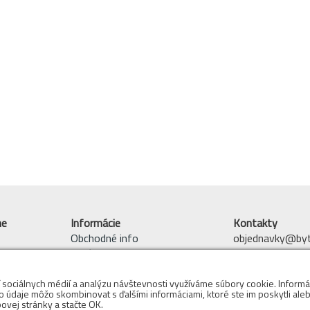
ne
Informácie
Kontakty
Obchodné info
objednavky@byto
 tovar
O nás
mobil: 0910 942
 sklade
Reklamácie
Adresa Skladu:
Pracie symboly
í sociálnych médií a analýzu návštevnosti využíváme súbory cookie. Informá
Bytový textil - 
to údaje môžo skombinovat s ďalšími informáciami, ktoré ste im poskytli alebo
Obchodné podmienky
ovej stránky a stačte OK.
Voderady 139