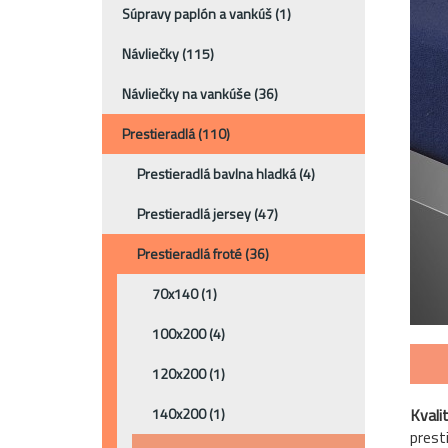
Súpravy paplón a vankúš
(1)
Návliečky
(115)
Návliečky na vankúše
(36)
Prestieradlá
(110)
Prestieradlá bavlna hladká
(4)
Prestieradlá jersey
(47)
Prestieradlá froté
(36)
70x140
(1)
100x200
(4)
120x200
(1)
140x200
(1)
Kvali
prest