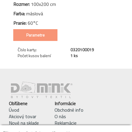
Rozmer:
100x200 cm
Farba:
máslová
Pranie:
60°C
Parametre
Číslo karty:
0320100019
Počet kusov balení
1 ks
Obľúbene
Informácie
Úvod
Obchodné info
Akciový tovar
O nás
Nové na sklade
Reklamácie
Pracie symboly