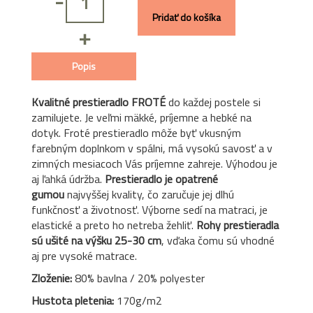
-
Pridať do košíka
+
Popis
Kvalitné prestieradlo FROTÉ
do každej postele si
zamilujete. Je veľmi mäkké, príjemne a hebké na
dotyk. Froté prestieradlo môže byť vkusným
farebným doplnkom v spálni, má vysokú savosť a v
zimných mesiacoch Vás príjemne zahreje. Výhodou je
aj ľahká údržba.
Prestieradlo je opatrené
gumou
najvyššej kvality, čo zaručuje jej dlhú
funkčnosť a životnosť. Výborne sedí na matraci, je
elastické a preto ho netreba žehliť.
Rohy prestieradla
sú ušité na výšku 25-30 cm
, vďaka čomu sú vhodné
aj pre vysoké matrace.
Zloženie:
80% bavlna / 20% polyester
Hustota pletenia:
170g/m2