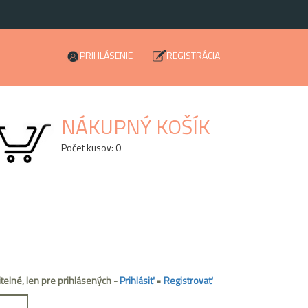
PRIHLÁSENIE
REGISTRÁCIA
NÁKUPNÝ KOŠÍK
Počet kusov: 0
itelné, len pre prihlásených -
Prihlásiť
•
Registrovať