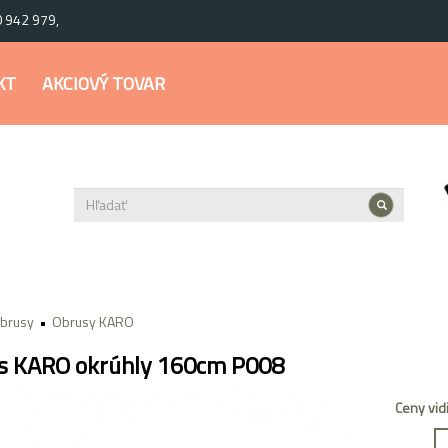
0 942 979,
KT
AKCIOVÝ TOVAR
brusy
Obrusy KARO
s KARO okrúhly 160cm P008
Ceny vid