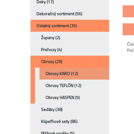
Deky
(17)
Dekoračný sortiment
(56)
Ostatný sortiment
(35)
Župany
(2)
Čísl
Prehozy
(4)
Poč
Obrusy
(29)
Obrusy KARO
(12)
Obrusy TEFLÓN
(12)
Obrusy HASPEN
(5)
Sedáky
(38)
Kúpeľňové sety
(86)
Plážové osušky
(5)