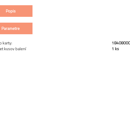
Popis
Parametre
o karty:
1840800
et kusov balení
1 ks