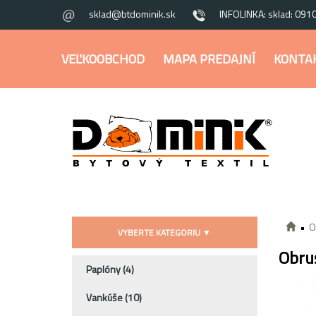
sklad@btdominik.sk
INFOLINKA: sklad: 091
VEĽKOOBCHOD
MAPA PREDAJNÍ
KONTA
O
VYBERTE KATEGORIU
▼
Obru
Paplóny
(4)
Vankúše
(10)